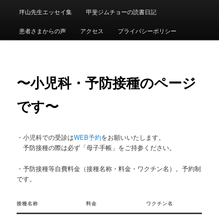
ン
坪山先生エッセイ集
甲斐ジムチョーの読書日記
メ
ニ
患者さまからの声
アクセス
プライバシーポリシー
ュ
ー
〜小児科・予防接種のページ
です〜
・小児科での受診は
WEB予約
をお願いいたします。
予防接種の際は必ず「母子手帳」をご持参ください。
・予防接種等自費料金（接種名称・料金・ワクチン名）。予約制
です。
接種名称
料金
ワクチン名