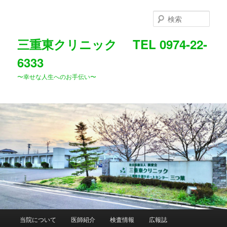
メ
イ
検
ン
索
コ
三重東クリニック TEL 0974-22-
ン
6333
テ
ン
〜幸せな人生へのお手伝い〜
ツ
へ
移
動
メ
当院について
医師紹介
検査情報
広報誌
イ