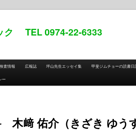
TEL 0974-22-6333
検査情報
広報誌
坪山先生エッセイ集
甲斐ジムチョーの読書日
シー
 木﨑 佑介（きざき ゆう