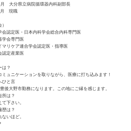
年4月 大分県立病院循環器内科副部長
４月 現職
会）
学会認定医・日本内科学会総合内科専門医
器学会専門医
イマリケア連合学会認定医・指導医
会認定産業医
ーは？
ミュニケーションを取りながら、医療に打ち込みます！
へひと言
豊後大野市勤務になります。この地にご縁を感じます。
短所は？
て下さい。
遍歴は？
ないほど。
？