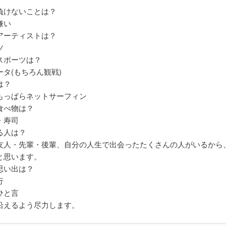
負けないことは？
嫌い
アーティストは？
ツ
スポーツは？
タ(もちろん観戦)
は？
っぱらネットサーフィン
食べ物は？
・寿司
る人は？
人・先輩・後輩、自分の人生で出会ったたくさんの人がいるから
と思います。
思い出は？
行
ひと言
えるよう尽力します。