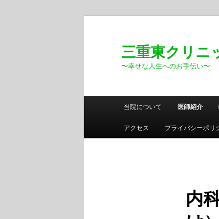
メ
イ
ン
三重東クリニック 
コ
〜幸せな人生へのお手伝い〜
ン
テ
ン
メ
ツ
当院について
医師紹介
イ
へ
ン
移
アクセス
プライバシーポリ
メ
動
ニ
ュ
ー
内科