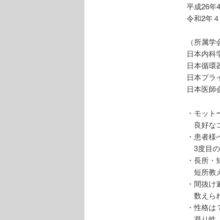
平成26
令和2年
（所属学
日本内科
日本循環
日本プラ
日本医師
・モット
良好なコ
・患者様
3度目の
・長所・
短所教え
・間抜け
数えられ
・性格は
凝り性