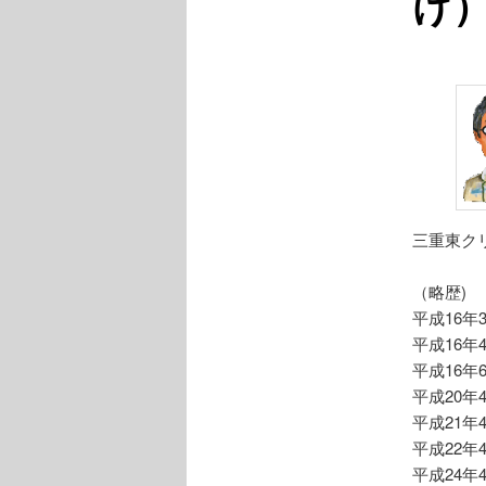
け
三重東ク
（略歴)
平成16
平成16年
平成16
平成20
平成21
平成22
平成24