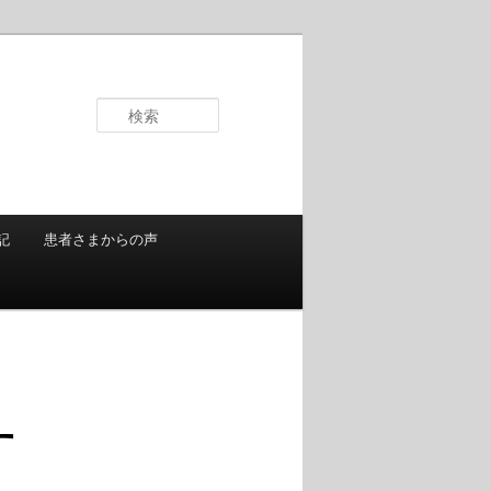
検
索
記
患者さまからの声
す