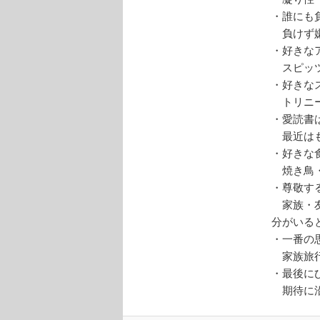
・誰にも
負けず
・好きな
スピッ
・好きな
トリニー
・愛読書
最近はも
・好きな
焼き鳥
・尊敬す
家族・友
分がいる
・一番の
家族旅
・最後に
期待に沿